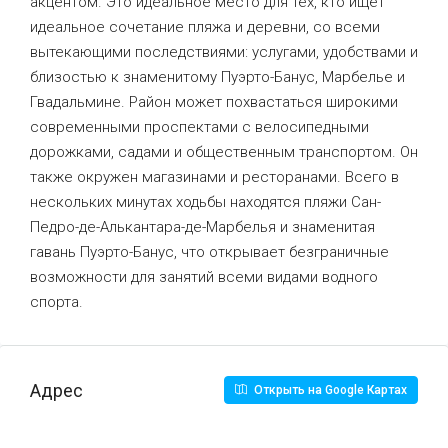
акцентом. Это идеальное место для тех, кто ищет
идеальное сочетание пляжа и деревни, со всеми
вытекающими последствиями: услугами, удобствами и
близостью к знаменитому Пуэрто-Банус, Марбелье и
Гвадальмине. Район может похвастаться широкими
современными проспектами с велосипедными
дорожками, садами и общественным транспортом. Он
также окружен магазинами и ресторанами. Всего в
нескольких минутах ходьбы находятся пляжи Сан-
Педро-де-Алькантара-де-Марбелья и знаменитая
гавань Пуэрто-Банус, что открывает безграничные
возможности для занятий всеми видами водного
спорта.
Адрес
Открыть на Google Картах