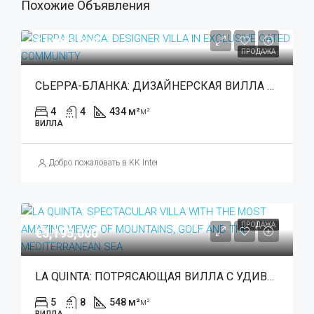
Похожие Объявления
€1,990,000
ПРОДАЖА
СЬЕРРА-БЛАНКА: ДИЗАЙНЕРСКАЯ ВИЛЛА В ЭКСКЛЮЗИВНОМ ЗАКРЫТОМ ПОСЕЛКЕ
4
4
434 м²
м²
ВИЛЛА
Добро пожаловать в KK International Estate
ПРОДАЖА
€5,195,000
LA QUINTA: ПОТРЯСАЮЩАЯ ВИЛЛА С УДИВИТЕЛЬНЫМИ ВИДАМИ НА ГОРЫ, ГОЛЬФ И СРЕДИЗЕМНОЕ МОРЕ
5
8
548 м²
м²