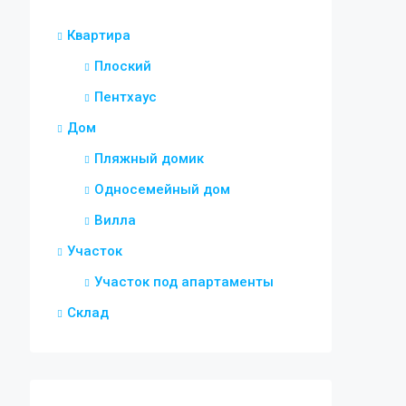
€995,000
Марбелья, Нуэ
Квартира
Плоский
Пентхаус
Дом
Пляжный домик
Односемейный дом
Вилла
Участок
Участок под апартаменты
Склад