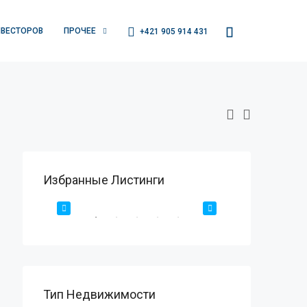
НВЕСТОРОВ
ПРОЧЕЕ
+421 905 914 431
Избранные Листинги
€1,450,000
Марбелья, Голден Майл
РОДАЖА
РЕКОМЕНДУЕМЫЕ
ПРОДАЖА
РЕКОМЕНДУЕМЫ
Тип Недвижимости