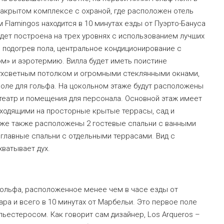
 закрытом комплексе с охраной, где расположен отель
Сам Flamingos находится в 10 минутах езды от Пуэрто-Бануса
удет построена на трех уровнях с использованием лучших
 подогрев пола, центральное кондиционирование с
м» и аэротермию. Вилла будет иметь поистине
вухсветным потолком и огромными стеклянными окнами,
поле для гольфа. На цокольном этаже будут расположены
отеатр и помещения для персонала. Основной этаж имеет
ыходящими на просторные крытые террасы, сад и
аже также расположены 2 гостевые спальни с ванными
главные спальни с отдельными террасами. Вид с
хватывает дух.
 гольфа, расположенное менее чем в часе езды от
ра и всего в 10 минутах от Марбельи. Это первое поле
ьестеросом. Как говорит сам дизайнер, Los Arqueros –