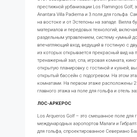
престижной урбанизации Los Flamingos Golf,
Anantara Villa Padierna и 3 поля для гольфа. 
на востоке и от Эстепоны на западе. Вилла б
материалов и передовых технологий, включая
раздельным управлением, систему «умный до
впечатляющий вход, ведущий в гостиную с д
из которых открывается прекрасный вид на 
тренажерный зал, спа, игровая комната, кин
открытую планировку с гостиной и кухней, в
открытый бассейн с подогревом. На этом эт
комнатами. На первом этаже расположены 2 
главного этажа на поле для гольфа и отель за
ЛОС-АРКЕРОС
Los Arqueros Golf – это смешанное поле для
международных аэропортов Малаги и Гибралта
для гольфа, спроектированное Севериано Бал