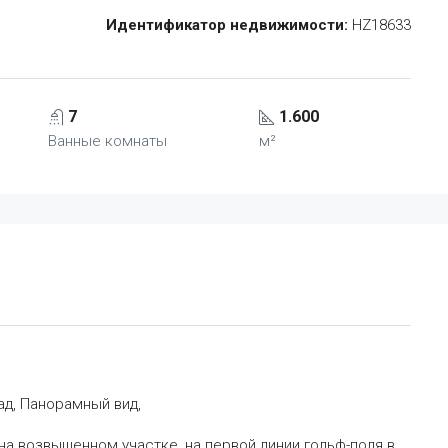
Идентификатор недвижимости:
HZ18633
7
1.600
Ванные комнаты
м²
ад, Панорамный вид,
а возвышенном участке, на первой линии гольф-поля в