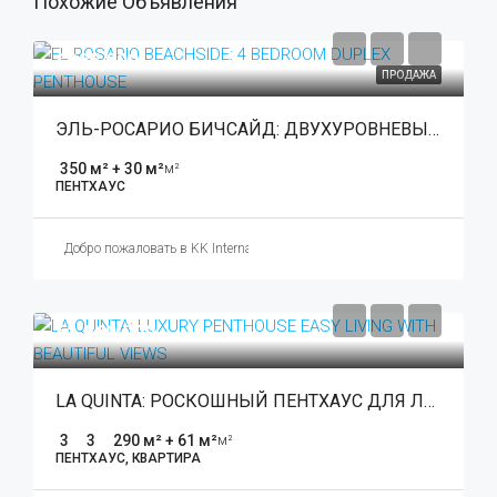
Похожие Объявления
€965,000
ПРОДАЖА
ЭЛЬ-РОСАРИО БИЧСАЙД: ДВУХУРОВНЕВЫЙ ПЕНТХАУС С 4 СПАЛЬНЯМИ
350 м² + 30 м²
м²
ПЕНТХАУС
Добро пожаловать в KK International Estate
€1,560,000
LA QUINTA: РОСКОШНЫЙ ПЕНТХАУС ДЛЯ ЛЕГКОЙ ЖИЗНИ С ПРЕКРАСНЫМИ ВИДАМИ
3
3
290 м² + 61 м²
м²
ПЕНТХАУС, КВАРТИРА