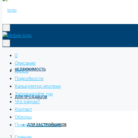
ГЛАВНАЯ
Описание
НЕДВИЖИМОСТЬ
Адрес
Подробности
Калькулятор ипотеки
Запланируйте тур
ДЛЯ ПРОДАВЦОВ
Что рядом?
Контакт
Обзоры
Похожие объявления
ДЛЯ ЗАСТРОЙЩИКОВ
Главная