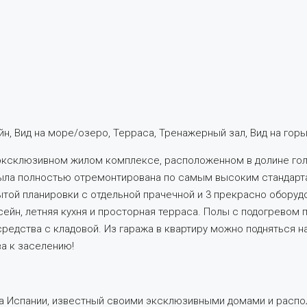
н, Вид на море/озеро, Терраса, Тренажерный зал, Вид на горы
 эксклюзивном жилом комплексе, расположенном в долине го
 была полностью отремонтирована по самым высоким стандар
ытой планировки с отдельной прачечной и 3 прекрасно обору
йн, летняя кухня и просторная терраса. Полы с подогревом п
средства с кладовой. Из гаража в квартиру можно подняться 
а к заселению!
га Испании, известный своими эксклюзивными домами и рас