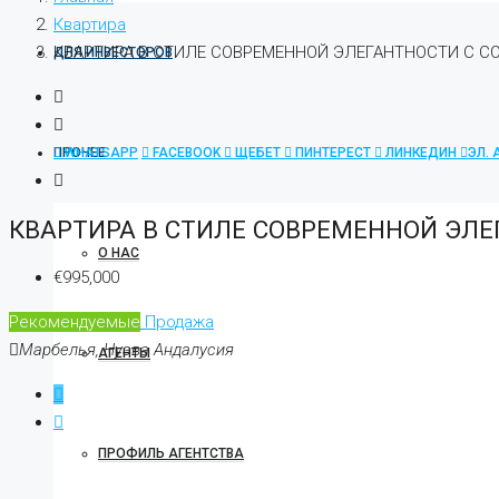
Квартира
КВАРТИРА В СТИЛЕ СОВРЕМЕННОЙ ЭЛЕГАНТНОСТИ С 
ДЛЯ ИНВЕСТОРОВ
ПРОЧЕЕ
WHATSAPP
FACEBOOK
ЩЕБЕТ
ПИНТЕРЕСТ
ЛИНКЕДИН
ЭЛ.
КВАРТИРА В СТИЛЕ СОВРЕМЕННОЙ ЭЛ
О НАС
€995,000
Рекомендуемые
Продажа
Марбелья, Нуэва Андалусия
АГЕНТЫ
ПРОФИЛЬ АГЕНТСТВА