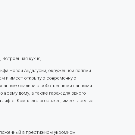
, Встроенная кухня,
льфа Новой Андалусии, окруженной полями
там и имеет открытую современную
дованные спальни с собственными ванными
о всему дому, а также гараж для одного
на лифте. Комплекс огорожен, имеет зрелые
положенный в престижном укромном