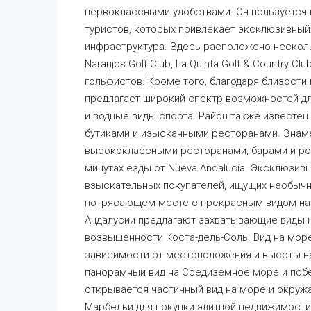
первоклассными удобствами. Он пользуется 
туристов, которых привлекает эксклюзивный
инфраструктура. Здесь расположено несколь
Naranjos Golf Club, La Quinta Golf & Country C
гольфистов. Кроме того, благодаря близости
предлагает широкий спектр возможностей для
и водные виды спорта. Район также известе
бутиками и изысканными ресторанами. Знамен
высококлассными ресторанами, барами и ро
минутах езды от Nueva Andalucía. Эксклюзив
взыскательных покупателей, ищущих необычн
потрясающем месте с прекрасным видом на 
Андалусии предлагают захватывающие виды 
возвышенности Коста-дель-Соль. Вид на мор
зависимости от местоположения и высоты н
панорамный вид на Средиземное море и побе
открывается частичный вид на море и окруж
Марбельи для покупки элитной недвижимости