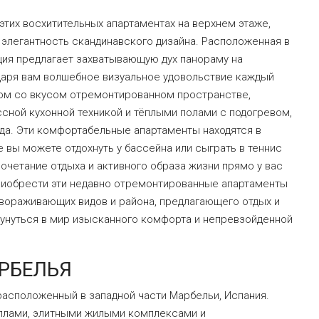
этих восхитительных апартаментах на верхнем этаже,
элегантность скандинавского дизайна. Расположенная в
ция предлагает захватывающую дух панораму на
даря вам волшебное визуальное удовольствие каждый
том со вкусом отремонтированном пространстве,
сной кухонной техникой и тёплыми полами с подогревом,
ода. Эти комфортабельные апартаменты находятся в
 вы можете отдохнуть у бассейна или сыграть в теннис
очетание отдыха и активного образа жизни прямо у вас
риобрести эти недавно отремонтированные апартаменты
авораживающих видов и района, предлагающего отдых и
кунуться в мир изысканного комфорта и непревзойденной
РБЕЛЬЯ
расположенный в западной части Марбельи, Испания.
ллами, элитными жилыми комплексами и