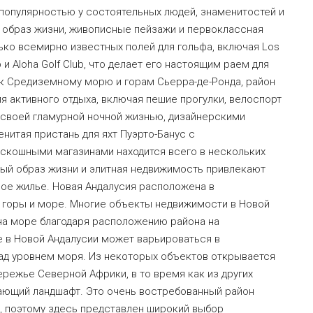
популярностью у состоятельных людей, знаменитостей и
 образ жизни, живописные пейзажи и первоклассная
ко всемирно известных полей для гольфа, включая Los
lub и Aloha Golf Club, что делает его настоящим раем для
 к Средиземному морю и горам Сьерра-де-Ронда, район
 активного отдыха, включая пешие прогулки, велоспорт
н своей гламурной ночной жизнью, дизайнерскими
итая пристань для яхт Пуэрто-Банус с
скошными магазинами находится всего в нескольких
ный образ жизни и элитная недвижимость привлекают
ое жилье. Новая Андалусия расположена в
горы и море. Многие объекты недвижимости в Новой
на море благодаря расположению района на
е в Новой Андалусии может варьироваться в
ад уровнем моря. Из некоторых объектов открывается
режье Северной Африки, в то время как из других
ающий ландшафт. Это очень востребованный район
, поэтому здесь представлен широкий выбор