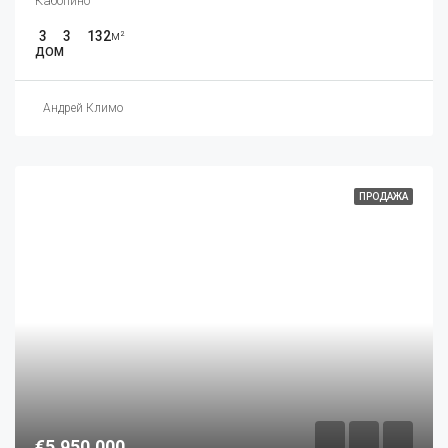
Кабопино
3
3
132
м²
ДОМ
Андрей Климо
ПРОДАЖА
€5,950,000