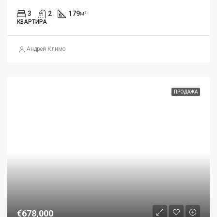
3
2
179
м²
КВАРТИРА
Андрей Климо
ПРОДАЖА
€678,000