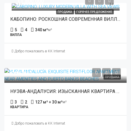
€1,800,000
ПРОДАЖА
ГОРЯЧЕЕ ПРЕДЛОЖЕНИЕ
КАБОПИНО: РОСКОШНАЯ СОВРЕМЕННАЯ ВИЛЛА С ВИДОМ НА МОРЕ
5
4
340 м²
м²
ВИЛЛА
Добро пожаловать в KK International Estate
€485,000
ПРОДАЖА
НУЭВА-АНДАЛУСИЯ: ИЗЫСКАННАЯ КВАРТИРА НА ПЕРВОМ ЭТАЖЕ РЯДОМ С УДОБСТВАМИ И ПЛЯЖАМИ ПУЭРТО-БАНУС
3
2
127 м² + 30 м²
м²
КВАРТИРА
Добро пожаловать в KK International Estate