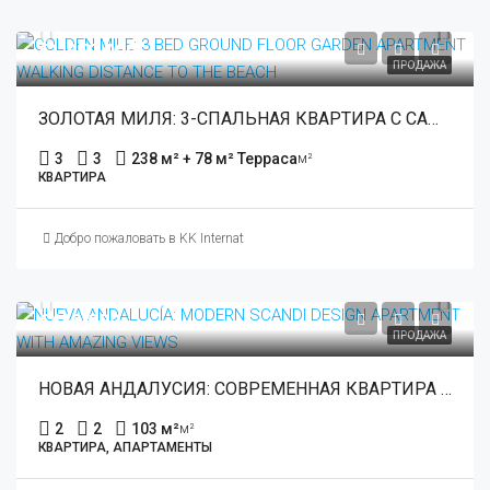
€1,850,000
ПРОДАЖА
ЗОЛОТАЯ МИЛЯ: 3-СПАЛЬНАЯ КВАРТИРА С САДОМ НА ПЕРВОМ ЭТАЖЕ В ПЕШЕЙ ДОРОГЕ ОТ ПЛЯЖА
3
3
238 м² + 78 м² Терраса
м²
КВАРТИРА
Добро пожаловать в KK International Estate
€449,000
ПРОДАЖА
НОВАЯ АНДАЛУСИЯ: СОВРЕМЕННАЯ КВАРТИРА В СКАНДИНАВСКОМ СТИЛЕ С ПОТРЯСАЮЩИМИ ВИДАМИ
2
2
103 м²
м²
КВАРТИРА, АПАРТАМЕНТЫ