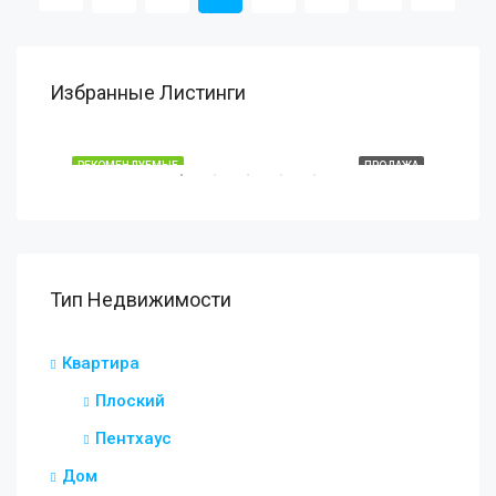
Избранные Листинги
€1,450,000
Марбелья, Голден Майл
АЖА
РЕКОМЕНДУЕМЫЕ
ПРОДАЖА
РЕ
Тип Недвижимости
Квартира
€99
Плоский
Мар
Пентхаус
Дом